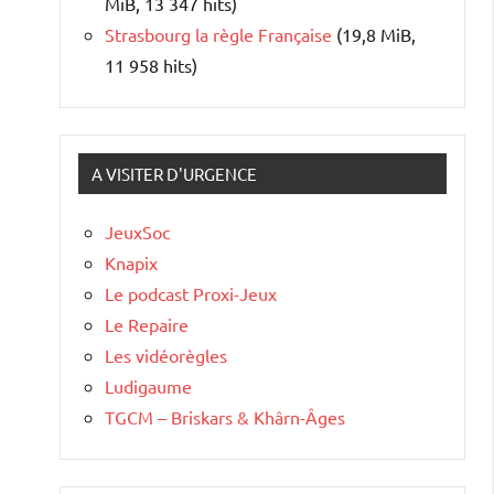
MiB, 13 347 hits)
Strasbourg la règle Française
(19,8 MiB,
11 958 hits)
A VISITER D'URGENCE
JeuxSoc
Knapix
Le podcast Proxi-Jeux
Le Repaire
Les vidéorègles
Ludigaume
TGCM – Briskars & Khârn-Âges