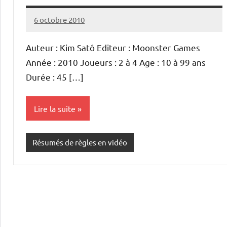
6 octobre 2010
backus
2
commentaires
Auteur : Kim Satô Editeur : Moonster Games
Année : 2010 Joueurs : 2 à 4 Age : 10 à 99 ans
Durée : 45 […]
Lire la suite
Résumés de règles en vidéo