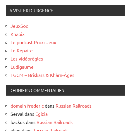
A VISITER D'URGENCE
JeuxSoc
Knapix
Le podcast Proxi-Jeux
Le Repaire
Les vidéorègles
Ludigaume
TGCM – Briskars & Khârn-Âges
DERNIERS COMMENTAIRES
domain frederic
dans
Russian Railroads
Serval
dans
Egizia
backus
dans
Russian Railroads
olive
dans
Russian Railroads