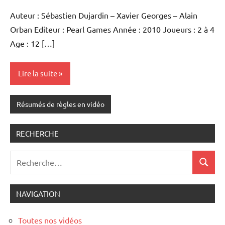
commentaires
Auteur : Sébastien Dujardin – Xavier Georges – Alain
Orban Editeur : Pearl Games Année : 2010 Joueurs : 2 à 4
Age : 12 […]
Lire la suite
Résumés de règles en vidéo
RECHERCHE
Recherche
Recher
pour
:
NAVIGATION
Toutes nos vidéos