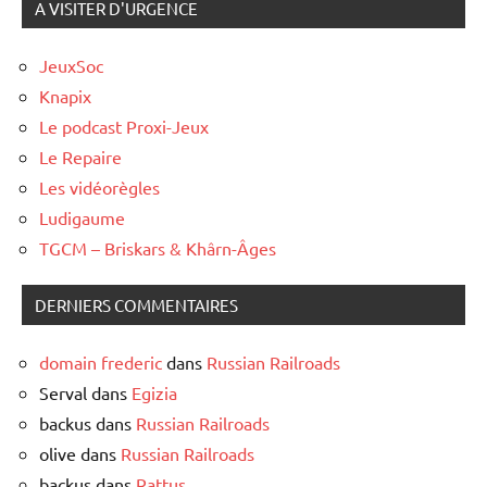
A VISITER D'URGENCE
JeuxSoc
Knapix
Le podcast Proxi-Jeux
Le Repaire
Les vidéorègles
Ludigaume
TGCM – Briskars & Khârn-Âges
DERNIERS COMMENTAIRES
domain frederic
dans
Russian Railroads
Serval
dans
Egizia
backus
dans
Russian Railroads
olive
dans
Russian Railroads
backus
dans
Rattus