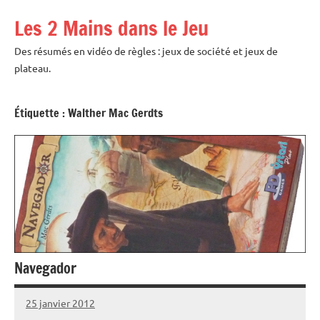
Aller
Les 2 Mains dans le Jeu
au
contenu
Des résumés en vidéo de règles : jeux de société et jeux de
plateau.
Étiquette :
Walther Mac Gerdts
Navegador
25 janvier 2012
backus
3