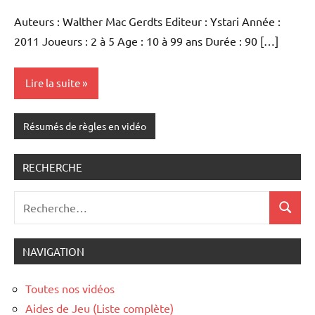
commentaires
Auteurs : Walther Mac Gerdts Editeur : Ystari Année :
2011 Joueurs : 2 à 5 Age : 10 à 99 ans Durée : 90 […]
Lire la suite
Résumés de règles en vidéo
RECHERCHE
Recherche
Recher
pour
:
NAVIGATION
Toutes nos vidéos
Aides de Jeu (Liste complète)