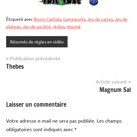
Étiqueté avec
Bruno Cathala
,
Gameworks
,
Jeu de cartes
,
Jeu de
plateau
,
Jeu de société
,
règles
,
résumé
Résumés de règles en vidéo
Navigation
Publication précédente
Thebes
de
l’article
Article suivant
Magnum Sal
Laisser un commentaire
Votre adresse e-mail ne sera pas publiée.
Les champs
obligatoires sont indiqués avec
*