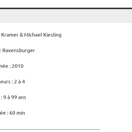
 Kramer & Michael Kiesling
 : Ravensburger
née : 2010
eurs : 2 à 4
: 9 à 99 ans
ée : 60 min