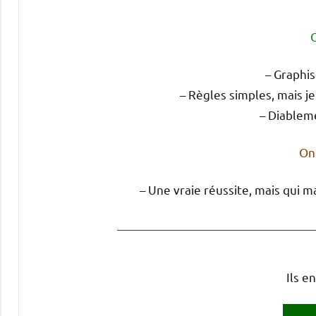
O
– Graphi
– Règles simples, mais je
– Diableme
On 
– Une vraie réussite, mais qui 
Ils en