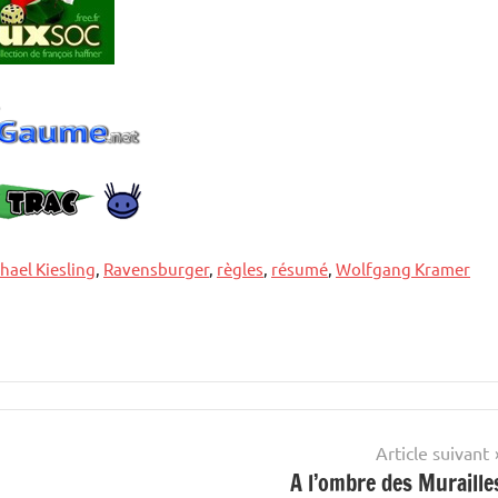
hael Kiesling
,
Ravensburger
,
règles
,
résumé
,
Wolfgang Kramer
Article suivant
A l’ombre des Muraille