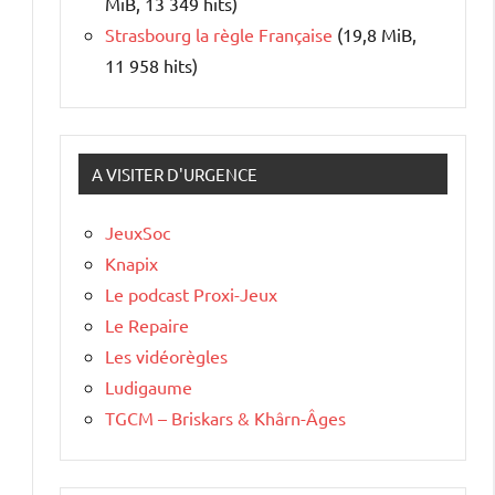
MiB, 13 349 hits)
Strasbourg la règle Française
(19,8 MiB,
11 958 hits)
A VISITER D'URGENCE
JeuxSoc
Knapix
Le podcast Proxi-Jeux
Le Repaire
Les vidéorègles
Ludigaume
TGCM – Briskars & Khârn-Âges