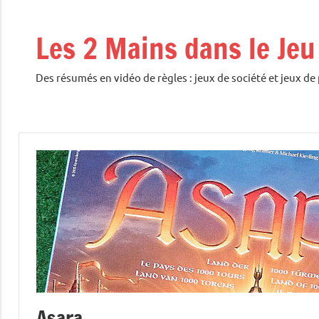
Aller
au
Les 2 Mains dans le Jeu
contenu
Des résumés en vidéo de règles : jeux de société et jeux de
Asara