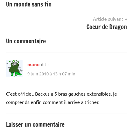
Un monde sans fin
de
l’article
Article suivant
Coeur de Dragon
Un commentaire
manu
dit :
9 juin 2010 à 13 h 07 min
C’est officiel, Backus a 5 bras gauches extensibles, je
comprends enfin comment il arrive à tricher.
Laisser un commentaire