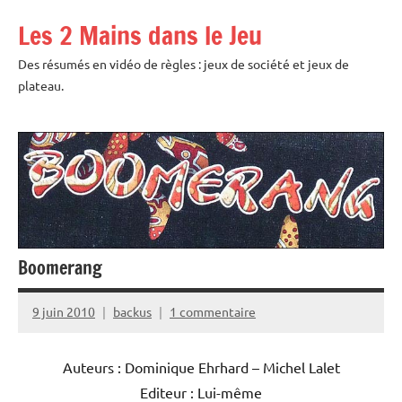
Aller
Les 2 Mains dans le Jeu
au
contenu
Des résumés en vidéo de règles : jeux de société et jeux de
plateau.
Boomerang
9 juin 2010
backus
1 commentaire
Auteurs : Dominique Ehrhard – Michel Lalet
Editeur : Lui-même